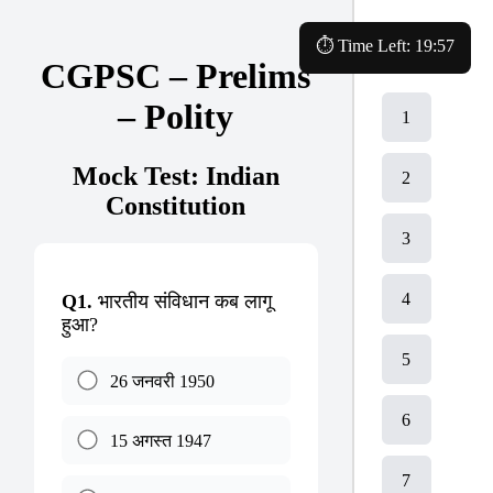
⏱ Time Left:
19:57
Questions
CGPSC – Prelims
– Polity
1
Mock Test: Indian
2
Constitution
3
4
Q1.
भारतीय संविधान कब लागू
हुआ?
5
26 जनवरी 1950
6
15 अगस्त 1947
7